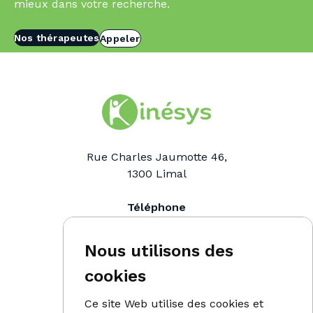
mieux dans votre recherche.
Nos thérapeutes
Appeler
Rue Charles Jaumotte 46,
1300
Limal
Téléphone
0476 91 98 90
Email
Nous utilisons des
info@kinesys.be
cookies
Ce site Web utilise des cookies et