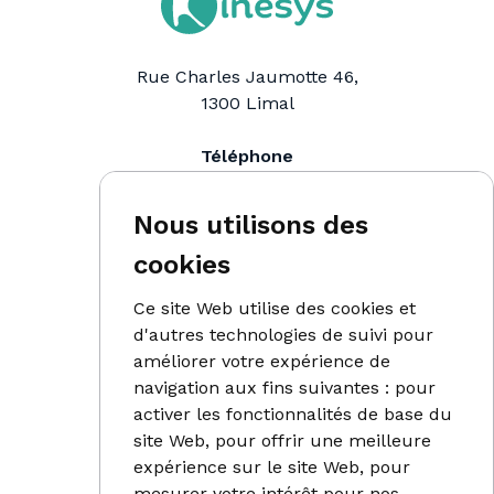
Rue Charles Jaumotte 46,
1300
Limal
Téléphone
0476 91 98 90
Email
Nous utilisons des
info@kinesys.be
cookies
Ce site Web utilise des cookies et
d'autres technologies de suivi pour
Accueil
améliorer votre expérience de
Paramédical
navigation aux fins suivantes :
pour
activer les fonctionnalités de base du
Endermologie LPG
site Web
,
pour offrir une meilleure
Prélèvements
expérience sur le site Web
,
pour
mesurer votre intérêt pour nos