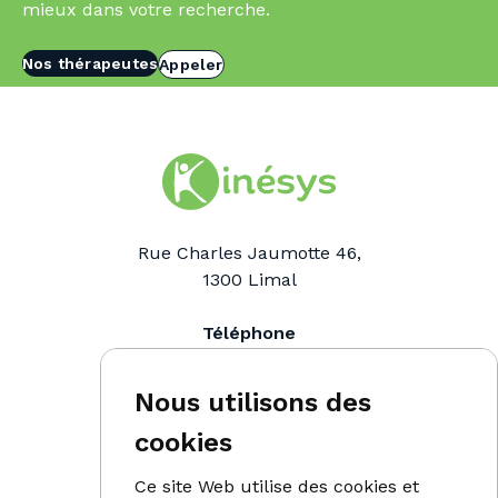
mieux dans votre recherche.
Nos thérapeutes
Appeler
Rue Charles Jaumotte 46,
1300
Limal
Téléphone
0476 91 98 90
Email
Nous utilisons des
info@kinesys.be
cookies
Ce site Web utilise des cookies et