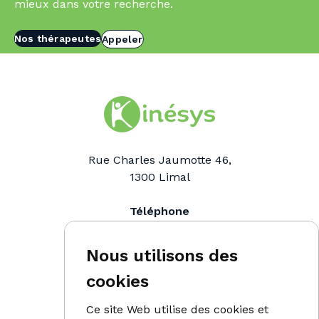
mieux dans votre recherche.
Nos thérapeutes
Appeler
Rue Charles Jaumotte 46,
1300
Limal
Téléphone
0476 91 98 90
Email
Nous utilisons des
info@kinesys.be
cookies
Ce site Web utilise des cookies et