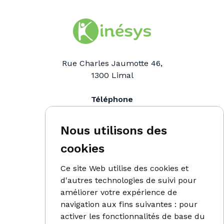
Rue Charles Jaumotte 46,
1300
Limal
Téléphone
0476 91 98 90
Email
Nous utilisons des
info@kinesys.be
cookies
Ce site Web utilise des cookies et
d'autres technologies de suivi pour
Accueil
améliorer votre expérience de
Paramédical
navigation aux fins suivantes :
pour
activer les fonctionnalités de base du
Endermologie LPG